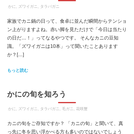
2026年1月8日
SOOOTA
かに
,
ズワイガニ
,
タラバガニ
決
ま
家族でカニ鍋の日って、食卓に並んだ瞬間からテンショ
り！
ン上がりますよね。赤い脚を見ただけで「今日は当たり
の日だ…！」ってなるやつです。 そんなカニの豆知
識。「ズワイガニは10本」って聞いたことあります
か？[…]
もっと読む
かにの旬を知ろう
2018年1月22日
SOOOTA
かに
,
ズワイガニ
,
タラバガニ
,
毛ガニ
,
花咲蟹
カニの旬をご存知ですか？ 「カニの旬」と聞いて、真
っ先に冬を思い浮かべる方も多いのではないでしょう