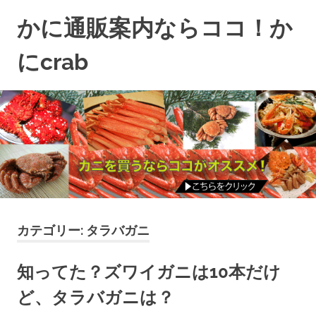
コ
かに通販案内ならココ！か
ン
テ
にcrab
ン
失
ツ
敗
へ
し
ス
な
キ
い
ッ
か
プ
に
通
販
カテゴリー:
タラバガニ
な
ら
知ってた？ズワイガニは10本だけ
コ
ど、タラバガニは？
コ
で