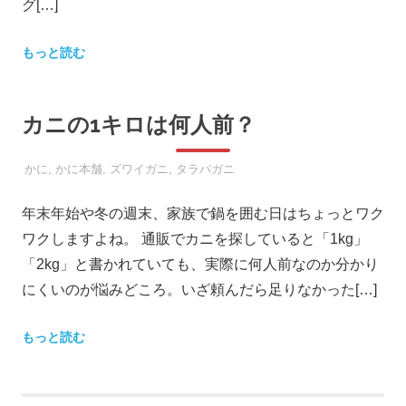
グ[…]
もっと読む
カニの1キロは何人前？
2017年12月11日
SOOOTA
かに
,
かに本舗
,
ズワイガニ
,
タラバガニ
年末年始や冬の週末、家族で鍋を囲む日はちょっとワク
ワクしますよね。 通販でカニを探していると「1kg」
「2kg」と書かれていても、実際に何人前なのか分かり
にくいのが悩みどころ。いざ頼んだら足りなかった[…]
もっと読む