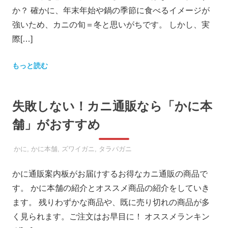
か？ 確かに、年末年始や鍋の季節に食べるイメージが
強いため、カニの旬＝冬と思いがちです。 しかし、実
際[…]
もっと読む
失敗しない！カニ通販なら「かに本
舗」がおすすめ
2018年1月6日
SOOOTA
かに
,
かに本舗
,
ズワイガニ
,
タラバガニ
かに通販案内板がお届けするお得なカニ通販の商品で
す。 かに本舗の紹介とオススメ商品の紹介をしていき
ます。 残りわずかな商品や、既に売り切れの商品が多
く見られます。ご注文はお早目に！ オススメランキン