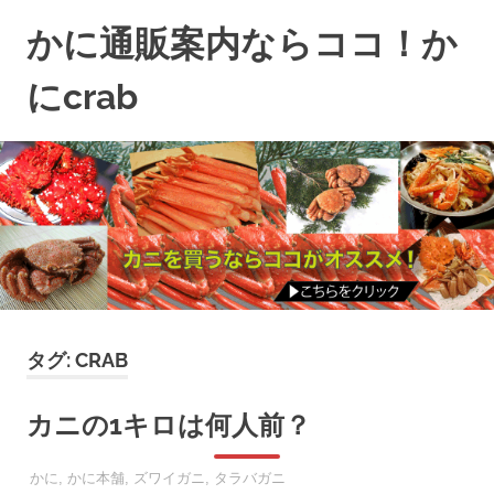
コ
かに通販案内ならココ！か
ン
テ
にcrab
ン
失
ツ
敗
へ
し
ス
な
キ
い
ッ
か
プ
に
通
販
タグ:
CRAB
な
ら
カニの1キロは何人前？
コ
コ
2017年12月11日
SOOOTA
かに
,
かに本舗
,
ズワイガニ
,
タラバガニ
で