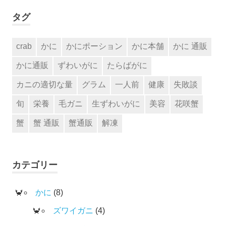
タグ
crab
かに
かにポーション
かに本舗
かに 通販
かに通販
ずわいがに
たらばがに
カニの適切な量
グラム
一人前
健康
失敗談
旬
栄養
毛ガニ
生ずわいがに
美容
花咲蟹
蟹
蟹 通販
蟹通販
解凍
カテゴリー
かに
(8)
ズワイガニ
(4)