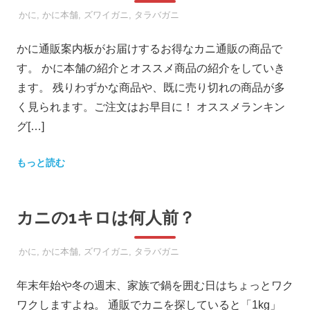
2018年1月6日
SOOOTA
かに
,
かに本舗
,
ズワイガニ
,
タラバガニ
決
ま
かに通販案内板がお届けするお得なカニ通販の商品で
り！
す。 かに本舗の紹介とオススメ商品の紹介をしていき
ます。 残りわずかな商品や、既に売り切れの商品が多
く見られます。ご注文はお早目に！ オススメランキン
グ[…]
もっと読む
カニの1キロは何人前？
2017年12月11日
SOOOTA
かに
,
かに本舗
,
ズワイガニ
,
タラバガニ
年末年始や冬の週末、家族で鍋を囲む日はちょっとワク
ワクしますよね。 通販でカニを探していると「1kg」