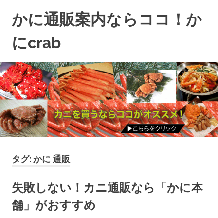
コ
かに通販案内ならココ！か
ン
テ
にcrab
ン
失
ツ
敗
へ
し
ス
な
キ
い
ッ
か
プ
に
通
販
タグ:
かに 通販
な
ら
失敗しない！カニ通販なら「かに本
コ
舗」がおすすめ
コ
で