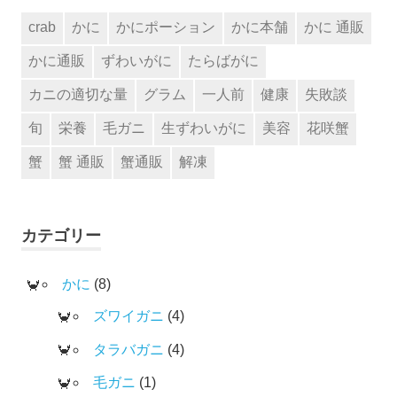
crab
かに
かにポーション
かに本舗
かに 通販
かに通販
ずわいがに
たらばがに
カニの適切な量
グラム
一人前
健康
失敗談
旬
栄養
毛ガニ
生ずわいがに
美容
花咲蟹
蟹
蟹 通販
蟹通販
解凍
カテゴリー
かに
(8)
ズワイガニ
(4)
タラバガニ
(4)
毛ガニ
(1)